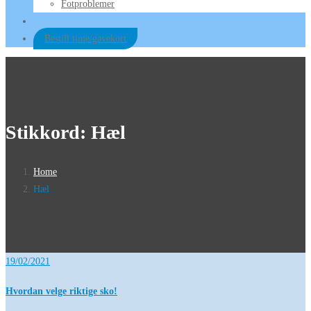
Fotproblemer
Bestill time/gavekort
Stikkord:
Hæl
Home
Hæl
19/02/2021
Hvordan velge riktige sko!