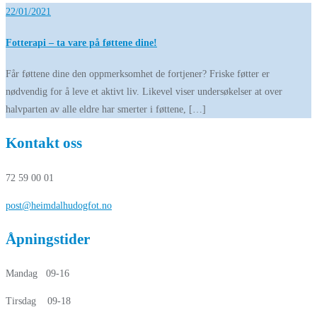
22/01/2021
Fotterapi – ta vare på føttene dine!
Får føttene dine den oppmerksomhet de fortjener? Friske føtter er
nødvendig for å leve et aktivt liv. Likevel viser undersøkelser at over
halvparten av alle eldre har smerter i føttene, […]
Kontakt oss
72 59 00 01
post@heimdalhudogfot.no
Åpningstider
Mandag 09-16
Tirsdag 09-18