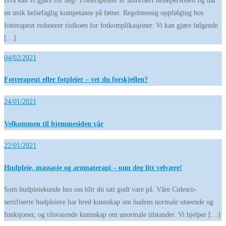
Hva kan vi gjøre for deg? Fotterapeuter er autorisert helsepersonell og har
en unik helsefaglig kompetanse på føtter. Regelmessig oppfølging hos
fotterapeut reduserer risikoen for fotkomplikasjoner. Vi kan gjøre følgende
[…]
04/02/2021
Fotterapeut eller fotpleier – vet du forskjellen?
24/01/2021
Velkommen til hjemmesiden vår
22/01/2021
Hudpleie, massasje og aromaterapi – unn deg litt velvære!
Som hudpleiekunde hos oss blir du tatt godt vare på. Våre Cidesco-
sertifiserte hudpleiere har bred kunnskap om hudens normale utseende og
funksjoner, og tilsvarende kunnskap om unormale tilstander. Vi hjelper […]