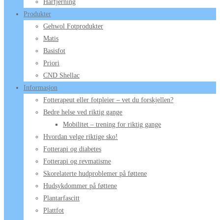
Hårfjerning
Produkter
Gehwol Fotprodukter
Matis
Basisfot
Priori
CND Shellac
Informasjon
Fotterapeut eller fotpleier – vet du forskjellen?
Bedre helse ved riktig gange
Mobilitet – trening for riktig gange
Hvordan velge riktige sko!
Fotterapi og diabetes
Fotterapi og revmatisme
Skorelaterte hudproblemer på føttene
Hudsykdommer på føttene
Plantarfascitt
Plattfot