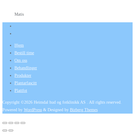
Matis
Hjem
Bestill time
Om oss
Behandlinger
Produkter
Plantarfascitt
Plattfot
Copyright ©2026 Heimdal hud og fotklinikk AS . All rights reserved.
Powered by
WordPress
&
Designed by
Bizberg Themes