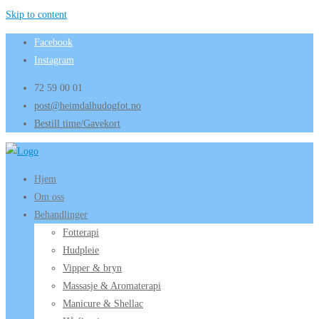
Skip to content
Facebook
Instagram
72 59 00 01
post@heimdalhudogfot.no
Bestill time/Gavekort
Hjem
Om oss
Behandlinger
Fotterapi
Hudpleie
Vipper & bryn
Massasje & Aromaterapi
Manicure & Shellac