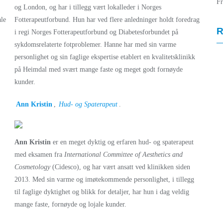
F
og London, og har i tillegg vært lokalleder i Norges
ale
Fotterapeutforbund. Hun har ved flere anledninger holdt foredrag
R
i regi Norges Fotterapeutforbund og Diabetesforbundet på
sykdomsrelaterte fotproblemer. Hanne har med sin varme
personlighet og sin faglige ekspertise etablert en kvalitetsklinikk
på Heimdal med svært mange faste og meget godt fornøyde
kunder.
Ann Kristin
,
Hud- og Spaterapeut
.
Ann Kristin
er en meget dyktig og erfaren hud- og spaterapeut
med eksamen fra
International Committee of Aesthetics and
Cosmetology
(Cidesco), og har vært ansatt ved klinikken siden
2013. Med sin varme og imøtekommende personlighet, i tillegg
til faglige dyktighet og blikk for detaljer, har hun i dag veldig
mange faste, fornøyde og lojale kunder.