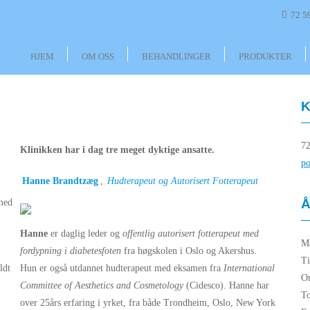
72 5
HJEM
OM OSS
BEHANDLINGER
PRODUKTER
K
72
Klinikken har i dag tre meget dyktige ansatte.
p
Hanne Brandtzæg
,
Hudterapeut og Autorisert Fotterapeut
Å
med
Hanne
er daglig leder og
offentlig autorisert fotterapeut med
M
fordypning i diabetesfoten
fra høgskolen i Oslo og Akershus.
T
ldt
Hun er også utdannet hudterapeut med eksamen fra
International
O
Committee of Aesthetics and Cosmetology
(Cidesco). Hanne har
T
over 25års erfaring i yrket, fra både Trondheim, Oslo, New York