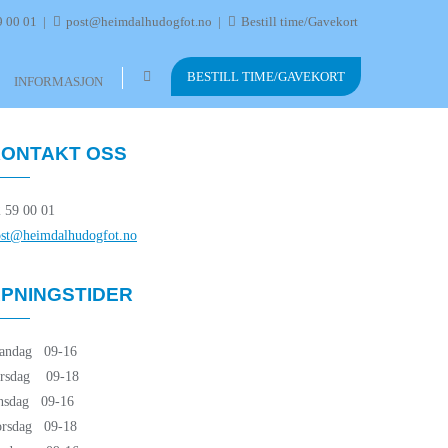
9 00 01
post@heimdalhudogfot.no
Bestill time/Gavekort
BESTILL TIME/GAVEKORT
INFORMASJON
ONTAKT OSS
 59 00 01
ost@heimdalhudogfot.no
PNINGSTIDER
andag 09-16
irsdag 09-18
nsdag 09-16
orsdag 09-18