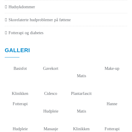
Hudsykdommer
Skorelaterte hudproblemer på føttene
Fotterapi og diabetes
GALLERI
Basisfot
Gavekort
Make-up
Matis
Klinikken
Cidesco
Plantarfascit
Fotterapi
Hanne
Hudpleie
Matis
Hudpleie
Massasje
Klinikken
Fotterapi