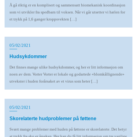
Å gå riktig er en komplisert og sammensatt biomekanisk koordinasjon
som vi utvikler fra spedbarn til voksen. Når vi går utsetter vi hælen for
et trykk på 1,6 ganger kroppsvekten […]
05/02/2021
Hudsykdommer
Det finnes mange ulike hudsykdommer, og her er litt informasjon om
noen av dem. Vorter Vorter er lokale og godartede «blomkållignende»
utvekster i huden forårsaket av et virus som heter […]
05/02/2021
Skorelaterte hudproblemer på føttene
Svært mange problemer med huden på føttene er skorelaterte. Det betyr
at trykk fra sko er årsaken. Her kan du få litt informasjon om tre vanlige