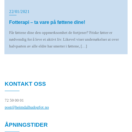
22/01/2021
Fotterapi – ta vare på føttene dine!
Får føttene dine den oppmerksomhet de fortjener? Friske føtter er
nødvendig for å leve et aktivt liv. Likevel viser undersøkelser at over
halvparten av alle eldre har smerter i føttene, […]
KONTAKT OSS
72 59 00 01
post@heimdalhudogfot.no
ÅPNINGSTIDER