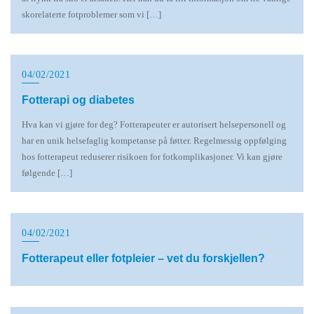
skorelaterte fotproblemer som vi […]
04/02/2021
Fotterapi og diabetes
Hva kan vi gjøre for deg? Fotterapeuter er autorisert helsepersonell og
har en unik helsefaglig kompetanse på føtter. Regelmessig oppfølging
hos fotterapeut reduserer risikoen for fotkomplikasjoner. Vi kan gjøre
følgende […]
04/02/2021
Fotterapeut eller fotpleier – vet du forskjellen?